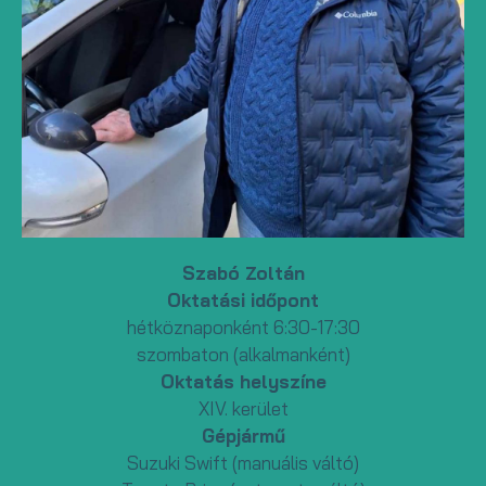
Szabó Zoltán
Oktatási időpont
hétköznaponként 6:30-17:30
szombaton (alkalmanként)
Oktatás helyszíne
XIV. kerület
Gépjármű
Suzuki Swift (manuális váltó)