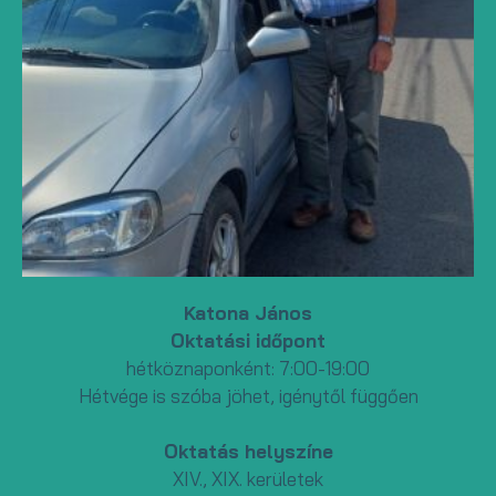
Katona János
Oktatási időpont
hétköznaponként: 7:00-19:00
Hétvége is szóba jöhet, igénytől függően
Oktatás helyszíne
XIV., XIX. kerületek