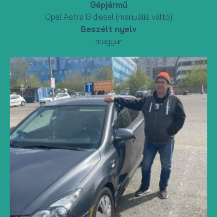
Gépjármű
Opel Astra G diesel (manuális váltó)
Beszélt nyelv
magyar