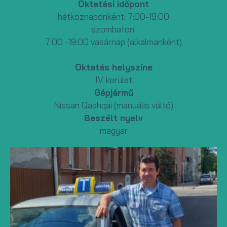
Oktatási időpont
hétköznaponként: 7:00-19:00
szombaton:
7:00 -19:00 vasárnap (alkalmanként)
Oktatás helyszíne
IV. kerület
Gépjármű
Nissan Qashqai (manuális váltó)
Beszélt nyelv
magyar